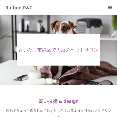
Raffine D&C
Home
トリミング
さいたま市緑区で人気のペットサロン
ペットホテル
ぞのペットクリニック
猫カフェ
採用情報
高い技術 & design
思わずぎゅっと抱きしめて頬ずりしたくなるような可愛いスタイリン
ブログ