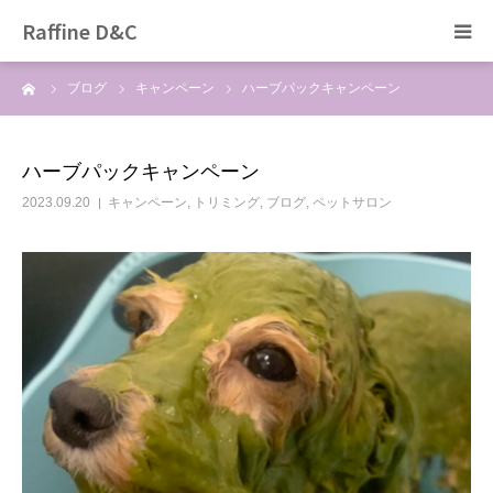
Raffine D&C
ーム
ブログ
キャンペーン
ハーブパックキャンペーン
Home
トリミング
ハーブパックキャンペーン
2023.09.20
キャンペーン
,
トリミング
,
ブログ
,
ペットサロン
ペットホテル
ぞのペットクリニック
猫カフェ
採用情報
ブログ