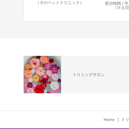
（ぞのペットクリニック）
受付時間 / 平日 
（※土日祝 10
トリミングサロン
Home
ト