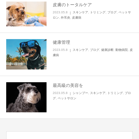
皮膚のトータルケア
2023.05.8
スキンケア
,
トリミング
,
ブログ
,
ペットサ
ロン
,
外耳炎
,
皮膚病
健康管理
2023.05.8
スキンケア
,
ブログ
,
健康診断
,
動物病院
,
皮
膚病
最高級の美容を
2023.05.8
シャンプー
,
スキンケア
,
トリミング
,
ブロ
グ
,
ペットサロン